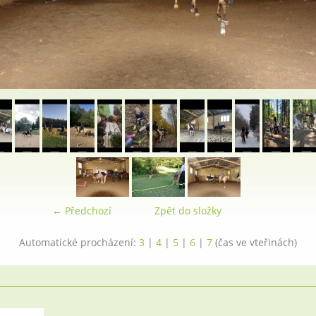
← Předchozí
Zpět do složky
Automatické procházení:
3
|
4
|
5
|
6
|
7
(čas ve vteřinách)